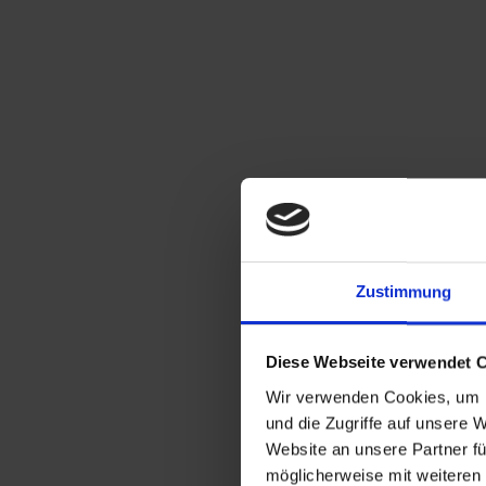
Die Dauer der Aufbewahrung der von ihnen übertragenen Da
Aufbewahrungsfristen zu beachten sind, kann die Dauer de
Weitergabe von Daten an Dritte
Eine Weitergabe von im Rahmen der Kontaktaufnahme übermit
Zustimmung
a) Sie Ihre nach Art. 6 Abs. 1 S. 1 lit. a DSGVO ausdrücklic
b) die Weitergabe nach Art. 6 Abs. 1 S. 1 lit. f DSGVO 
besteht, dass Sie ein überwiegendes schutzwürdiges Inte
Diese Webseite verwendet 
c) für den Fall, dass für die Weitergabe nach Art. 6 Abs. 1 
Wir verwenden Cookies, um I
d) dies gesetzlich zulässig und nach Art. 6 Abs. 1 S. 1 lit
und die Zugriffe auf unsere 
Website an unsere Partner fü
möglicherweise mit weiteren