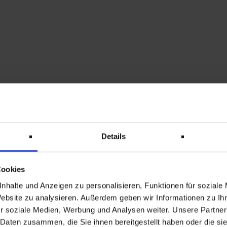
ten richtet sich nach den gesetzlichen Aufbewahrungspflic
r Speicherung bestimmter Daten bis zu 10 Jahre betragen.
telten Daten an Dritte (Art. 4 Nr. 10 DSGVO) erfolgt nur,
Details
he Einwilligung dazu erteilt haben,
zur Geltendmachung, Ausübung oder Verteidigung von Rechtsa
resse an der Nichtweitergabe Ihrer Daten haben,
Cookies
S. 1 lit. c DSGVO eine gesetzliche Verpflichtung besteht, sowie
nhalte und Anzeigen zu personalisieren, Funktionen für soziale
. b DSGVO für die Abwicklung von Vertragsverhältnissen mit Ihn
Website zu analysieren. Außerdem geben wir Informationen zu I
r soziale Medien, Werbung und Analysen weiter. Unsere Partner
 Daten zusammen, die Sie ihnen bereitgestellt haben oder die s