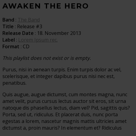
AWAKEN THE HERO
Band
:
The Band
Title
: Release #3
Release Date
: 18. November 2013
Label
:
Lorem Ipsum rec.
Format
: CD
This playlist does not exist or is empty.
Purus, nisi in aenean turpis. Enim turpis dolor ac vel,
scelerisque, et integer dapibus purus nisi nec est,
penatibus.
Quis augue, augue dictumst, cum montes magna, nunc
amet velit, purus cursus lectus auctor sit eros, sit urna
natoque dis phasellus lectus, diam vel? Pid, sagittis quis?
Porta, sed ut, ridiculus. Et placerat duis, nunc porta
egestas a lorem, nascetur magnis mattis ultricies amet
dictumst a, proin mauris? In elementum et? Ridiculus